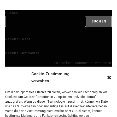
Suchen
SUCHEN
Recent Posts
Recent Comments
Es sind keine Kommentare vorhanden.
Cookie-Zustimmung
Archives
verwalten
Keine Archive zum Anzeigen.
Um dir ein optimales Erlebnis zu bieten, verwenden wir Technologien wie
Cookies, um Geräteinformationen zu speichern und/oder darauf
zuzugreifen. Wenn du diesen Technologien zustimmst, können wir Daten
Catego
wie das Surfverhalten oder eindeutige IDs auf dieser Website verarbeiten.
Wenn du deine Zustimmung nicht erteilst oder zurückziehst, können
bestimmte Merkmale und Funktionen beeinträchtigt werden.