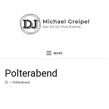
Zum
Inhalt
springen
MENÜ
Polterabend
>
Polterabend